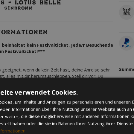
S – LOTUS BELLE
SINBRONN
VERFÜ
FORMATIONEN
einhaltet kein Festivalticket. Jede/r Besuchende
n Festivalticket!***
ANBIE
Summe
eignet, wenn du kein Zelt hast, deine Anreise sehr
st, alles mit dir herumzuschleppen. Stell dir vor: Du
t steht bereits, du musst nur noch einziehen und
 die anderen noch mit dem Aufbau beschäftigt sind.
eite verwendet Cookies.
 Parkplatz für ein Auto, weitere Autos müssen auf dem
okies, um Inhalte und Anzeigen zu personalisieren und unseren 
 (Anreiseslot wird benötigt)
 geben Informationen über Ihre Nutzung unserer Website auch an
er weiter, die diese möglicherweise mit anderen Informationen k
estellt haben oder die sie im Rahmen Ihrer Nutzung ihrer Dienst
nformationen