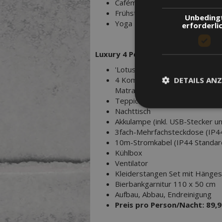
Cafémobil
Frühstücksangebot
Unbeding
Yoga
erforderli
Luxury 4 Personen:
'Lotus Belle' Zelt mit 19 qm G
4 Komfortbetten: 'Room in a bo
DETAILS ANZ
Matratze 80 x 200 cm mit Lak
Teppich
Nachttisch
Akkulampe (inkl. USB-Stecker u
3fach-Mehrfachsteckdose (IP4
10m-Stromkabel (IP44 Standa
Kühlbox
Ventilator
Kleiderstangen Set mit Hänges
Bierbankgarnitur 110 x 50 cm
Aufbau, Abbau, Endreinigung
Preis pro Person/Nacht: 89,9