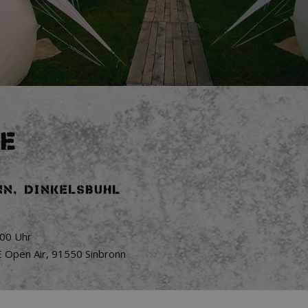
LE
onn, Dinkelsbühl
:00 Uhr
Open Air
,
91550
Sinbronn
VERFÜ