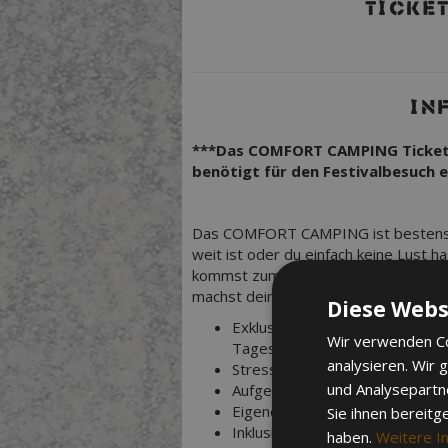
TICKET
IN
***Das COMFORT CAMPING Ticket b
benötigt für den Festivalbesuch ei
Das COMFORT CAMPING ist bestens ge
weit ist oder du einfach keine Lust ha
kommst zum Festivalgelände, dein Zel
machst dein erstes Bier auf, während
Diese Webs
Exklusiver Bereich mit eigenem
Wir verwenden Co
Tagesparkplatz geparkt werden.
analysieren. Wir
Stressfreie Anreise
und Analysepartn
Aufgebaute Zelte
Eigene Rezeption
Sie ihnen bereitg
Inklusive Shit 'n' Shower Station
haben.
Weitere I