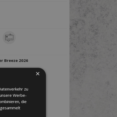
GBARE ZAHLARTEN
TER/VERANSTALTER
r Breeze 2026
×
Datenverkehr zu
 unsere Werbe-
ombinieren, die
e gesammelt