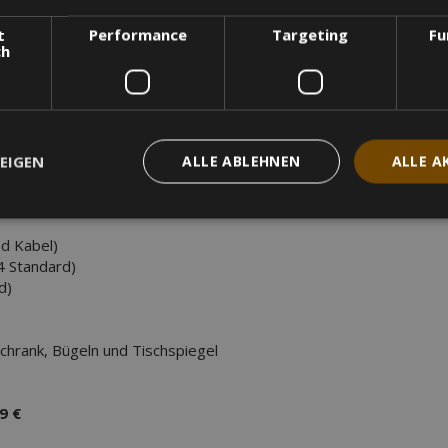
t
Performance
Targeting
Fu
ch
rundfläche
x' Bettgestell aus recycelter Pappe. Kaltschaum-
EIGEN
ALLE ABLEHNEN
ALLE A
en, Kissen/Decken mit Bezügen
nd Kabel)
4 Standard)
rd)
chrank, Bügeln und Tischspiegel
9 €