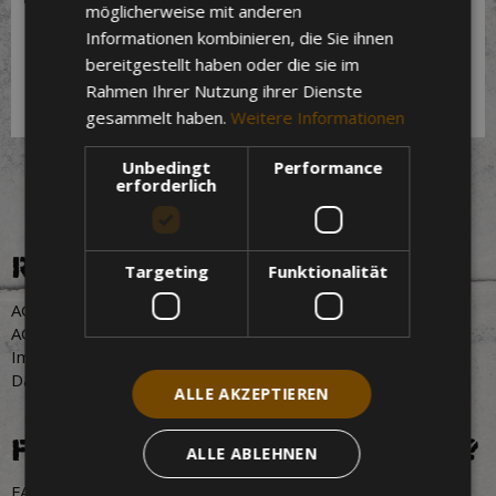
möglicherweise mit anderen
Informationen kombinieren, die Sie ihnen
Regenponcho
Grabenschlampen Supporter
Emblem
T-Shirt
bereitgestellt haben oder die sie im
Rahmen Ihrer Nutzung ihrer Dienste
6,66 €
24,99 €
gesammelt haben.
Weitere Informationen
Unbedingt
Performance
erforderlich
RECHT & ORDNUNG
Targeting
Funktionalität
AGB
AGB Summer Breeze 2026
Impressum
Datenschutz
ALLE AKZEPTIEREN
FRAGEN ZUR BESTELLUNG?
ALLE ABLEHNEN
FAQ