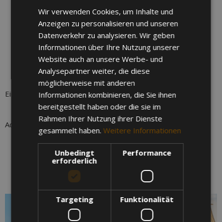
Licht
4 Stühle
Wir verwenden Cookies, um Inhalte und
Garderobe
Anzeigen zu personalisieren und unseren
Spiegel
Datenverkehr zu analysieren. Wir geben
Stromanschluss
Informationen über Ihre Nutzung unserer
Aufbau, Abbau, Endreinigung
Website auch an unsere Werbe- und
Kosten pro Person/Nacht: 69,99 €
Analysepartner weiter, die diese
möglicherweise mit anderen
Einreise befindet sich an Gate A
Informationen kombinieren, die Sie ihnen
bereitgestellt haben oder die sie im
Rahmen Ihrer Nutzung ihrer Dienste
Achtung: Produktabbildungen können abweichen!
gesammelt haben.
Weitere Informationen
Unbedingt
Performance
erforderlich
BILDERGALERIE
Targeting
Funktionalität