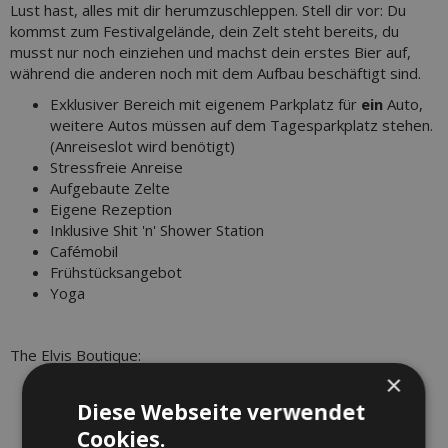
Lust hast, alles mit dir herumzuschleppen. Stell dir vor: Du
kommst zum Festivalgelände, dein Zelt steht bereits, du
musst nur noch einziehen und machst dein erstes Bier auf,
während die anderen noch mit dem Aufbau beschäftigt sind.
Exklusiver Bereich mit eigenem Parkplatz für
ein
Auto,
weitere Autos müssen auf dem Tagesparkplatz stehen.
(Anreiseslot wird benötigt)
Stressfreie Anreise
Aufgebaute Zelte
Eigene Rezeption
Inklusive Shit 'n' Shower Station
Cafémobil
Frühstücksangebot
Yoga
The Elvis Boutique:
×
4 x Bettgestell, Matratze, Bettwäsche, Kissen, Decke
Fußmatte
Diese Webseite verwendet
Nachttisch
Cookies.