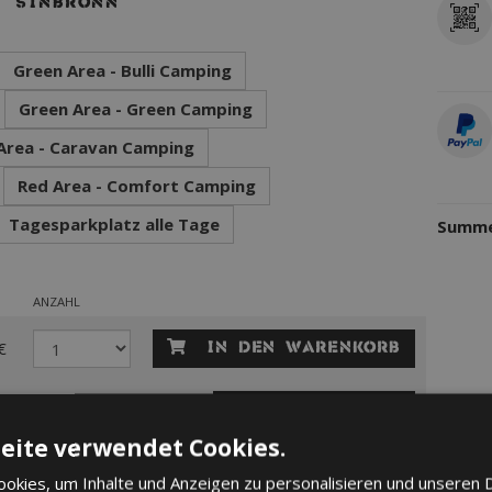
SINBRONN
Green Area - Bulli Camping
VERFÜ
Green Area - Green Camping
Area - Caravan Camping
Red Area - Comfort Camping
ANBIE
Tagesparkplatz alle Tage
Summe
ANZAHL
€
In den Warenkorb
€
Hier klicken
eite verwendet Cookies.
okies, um Inhalte und Anzeigen zu personalisieren und unseren 