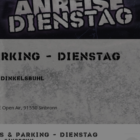
ARKING - DIENSTAG
, Dinkelsbühl
Open Air
,
91550
Sinbronn
VERFÜ
TS & PARKING - DIENSTAG