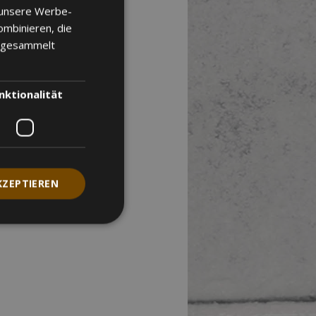
 unsere Werbe-
ombinieren, die
e gesammelt
nktionalität
KZEPTIEREN