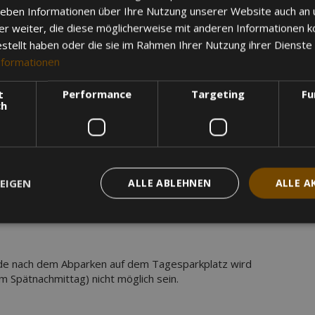
FORMATIONEN
 geben Informationen über Ihre Nutzung unserer Website auch an
er weiter, die diese möglicherweise mit anderen Informationen k
er Anreise
estellt haben oder die sie im Rahmen Ihrer Nutzung ihrer Dienst
genen Fahrzeug anreisen und vor Ort parken
nformationen
ne-Vorbuchung nicht möglich!
avon nicht betroffen
t
Performance
Targeting
Fu
em Anreisetag und werden pro Fahrzeug fällig,
ch
rsonen im Fahrzeug sitzen.
 pro Person aus der Vergangenheit wird dadurch
EIGEN
ALLE ABLEHNEN
ALLE A
von einer Person durchführen zu lassen, damit alle
halten. Für ein Anhänger wird ein separates
de nach dem Abparken auf dem Tagesparkplatz wird
 Spätnachmittag) nicht möglich sein.